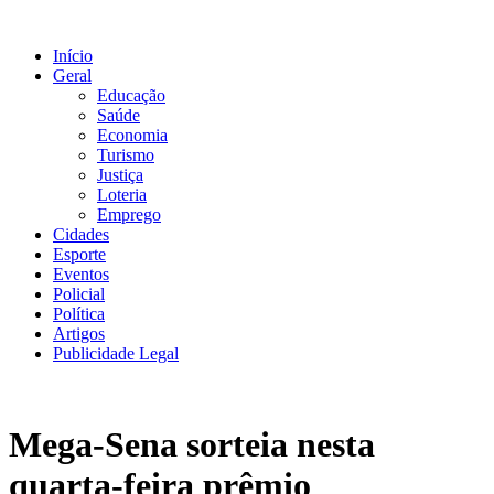
Ir
para
Início
o
Geral
conteúdo
Educação
Saúde
Economia
Turismo
Justiça
Loteria
Emprego
Cidades
Esporte
Eventos
Policial
Política
Artigos
Publicidade Legal
Mega-Sena sorteia nesta
quarta-feira prêmio