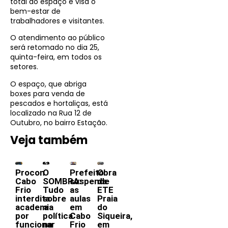
total do espaço e visa o
bem-estar de
trabalhadores e visitantes.
O atendimento ao público
será retomado no dia 25,
quinta-feira, em todos os
setores.
O espaço, que abriga
boxes para venda de
pescados e hortaliças, está
localizado na Rua 12 de
Outubro, no bairro Estação.
Veja também
Procon
O
Prefeito
Obra
Cabo
SOMBRA:
suspende
da
Frio
Tudo
as
ETE
interdita
sobre
aulas
Praia
academia
a
em
do
por
política
Cabo
Siqueira,
funcionar
na
Frio
em