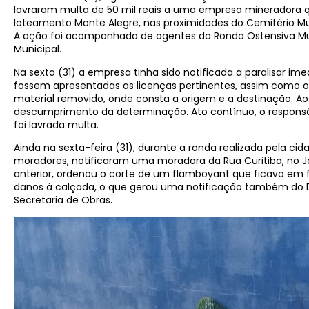
lavraram multa de 50 mil reais a uma empresa mineradora q
loteamento Monte Alegre, nas proximidades do Cemitério Mun
A ação foi acompanhada de agentes da Ronda Ostensiva Mu
Municipal.
Na sexta (31) a empresa tinha sido notificada a paralisar i
fossem apresentadas as licenças pertinentes, assim como o
material removido, onde consta a origem e a destinação. Ao
descumprimento da determinação. Ato contínuo, o responsáv
foi lavrada multa.
Ainda na sexta-feira (31), durante a ronda realizada pela cid
moradores, notificaram uma moradora da Rua Curitiba, no Ja
anterior, ordenou o corte de um flamboyant que ficava em f
danos à calçada, o que gerou uma notificação também d
Secretaria de Obras.