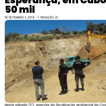
Esperança, em Cabo 
50 mil
SETEMBRO 3, 2018
REDAÇÃO JS
Neste sábado (1º), agentes da fiscalização ambiental da C