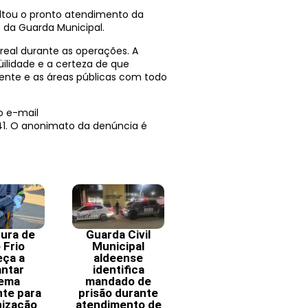
altou o pronto atendimento da
 da Guarda Municipal.
 real durante as operações. A
ilidade e a certeza de que
ente e as áreas públicas com todo
o e-mail
1. O anonimato da denúncia é
tura de
Guarda Civil
 Frio
Municipal
ça a
aldeense
antar
identifica
tema
mandado de
nte para
prisão durante
ização
atendimento de