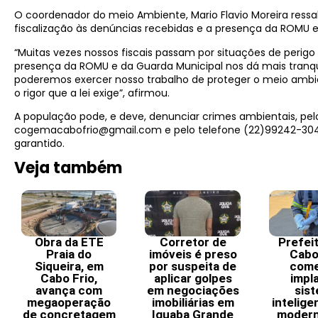
O coordenador do meio Ambiente, Mario Flavio Moreira ress
fiscalização às denúncias recebidas e a presença da ROMU e
“Muitas vezes nossos fiscais passam por situações de perigo
presença da ROMU e da Guarda Municipal nos dá mais tranqü
poderemos exercer nosso trabalho de proteger o meio ambi
o rigor que a lei exige”, afirmou.
A população pode, e deve, denunciar crimes ambientais, pel
cogemacabofrio@gmail.com e pelo telefone (22)99242-304
garantido.
Veja também
Obra da ETE
Corretor de
Prefei
Praia do
imóveis é preso
Cabo
Siqueira, em
por suspeita de
come
Cabo Frio,
aplicar golpes
impl
avança com
em negociações
sis
megaoperação
imobiliárias em
intelige
de concretagem
Iguaba Grande
modern