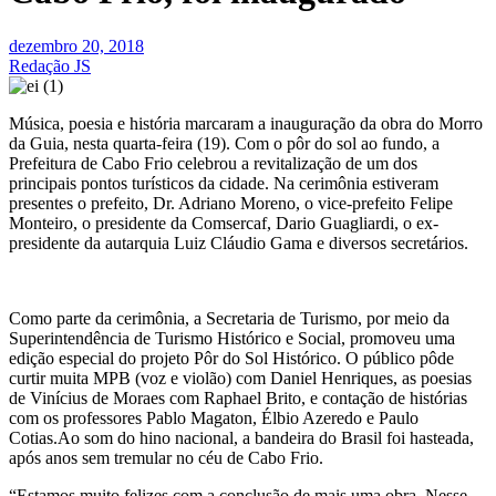
dezembro 20, 2018
Redação JS
Música, poesia e história marcaram a inauguração da obra do Morro
da Guia, nesta quarta-feira (19). Com o pôr do sol ao fundo, a
Prefeitura de Cabo Frio celebrou a revitalização de um dos
principais pontos turísticos da cidade. Na cerimônia estiveram
presentes o prefeito, Dr. Adriano Moreno, o vice-prefeito Felipe
Monteiro, o presidente da Comsercaf, Dario Guagliardi, o ex-
presidente da autarquia Luiz Cláudio Gama e diversos secretários.
Como parte da cerimônia, a Secretaria de Turismo, por meio da
Superintendência de Turismo Histórico e Social, promoveu uma
edição especial do projeto Pôr do Sol Histórico. O público pôde
curtir muita MPB (voz e violão) com Daniel Henriques, as poesias
de Vinícius de Moraes com Raphael Brito, e contação de histórias
com os professores Pablo Magaton, Élbio Azeredo e Paulo
Cotias.Ao som do hino nacional, a bandeira do Brasil foi hasteada,
após anos sem tremular no céu de Cabo Frio.
“Estamos muito felizes com a conclusão de mais uma obra. Nesse