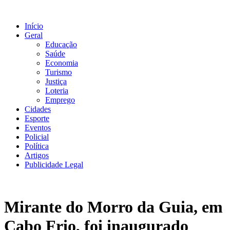
Ir
para
Início
o
Geral
conteúdo
Educação
Saúde
Economia
Turismo
Justiça
Loteria
Emprego
Cidades
Esporte
Eventos
Policial
Política
Artigos
Publicidade Legal
Mirante do Morro da Guia, em
Cabo Frio, foi inaugurado