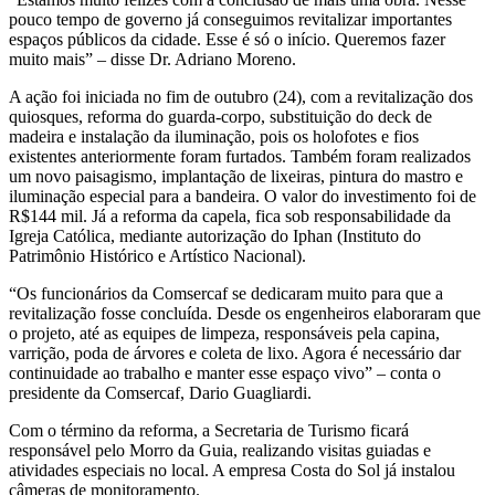
pouco tempo de governo já conseguimos revitalizar importantes
espaços públicos da cidade. Esse é só o início. Queremos fazer
muito mais” – disse Dr. Adriano Moreno.
A ação foi iniciada no fim de outubro (24), com a revitalização dos
quiosques, reforma do guarda-corpo, substituição do deck de
madeira e instalação da iluminação, pois os holofotes e fios
existentes anteriormente foram furtados. Também foram realizados
um novo paisagismo, implantação de lixeiras, pintura do mastro e
iluminação especial para a bandeira. O valor do investimento foi de
R$144 mil. Já a reforma da capela, fica sob responsabilidade da
Igreja Católica, mediante autorização do Iphan (Instituto do
Patrimônio Histórico e Artístico Nacional).
“Os funcionários da Comsercaf se dedicaram muito para que a
revitalização fosse concluída. Desde os engenheiros elaboraram que
o projeto, até as equipes de limpeza, responsáveis pela capina,
varrição, poda de árvores e coleta de lixo. Agora é necessário dar
continuidade ao trabalho e manter esse espaço vivo” – conta o
presidente da Comsercaf, Dario Guagliardi.
Com o término da reforma, a Secretaria de Turismo ficará
responsável pelo Morro da Guia, realizando visitas guiadas e
atividades especiais no local. A empresa Costa do Sol já instalou
câmeras de monitoramento.