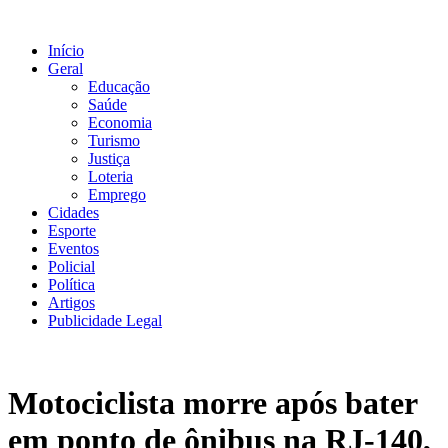
Ir
para
Início
o
Geral
conteúdo
Educação
Saúde
Economia
Turismo
Justiça
Loteria
Emprego
Cidades
Esporte
Eventos
Policial
Política
Artigos
Publicidade Legal
Motociclista morre após bater
em ponto de ônibus na RJ-140,