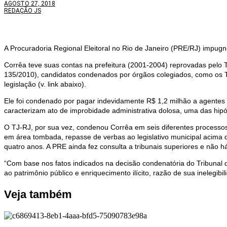
AGOSTO 27, 2018
REDAÇÃO JS
A Procuradoria Regional Eleitoral no Rio de Janeiro (PRE/RJ) impugno
Corrêa teve suas contas na prefeitura (2001-2004) reprovadas pelo T
135/2010), candidatos condenados por órgãos colegiados, como os Tr
legislação (v. link abaixo).
Ele foi condenado por pagar indevidamente R$ 1,2 milhão a agentes 
caracterizam ato de improbidade administrativa dolosa, uma das hipóte
O TJ-RJ, por sua vez, condenou Corrêa em seis diferentes processos 
em área tombada, repasse de verbas ao legislativo municipal acima do
quatro anos. A PRE ainda fez consulta a tribunais superiores e não h
“Com base nos fatos indicados na decisão condenatória do Tribunal 
ao patrimônio público e enriquecimento ilícito, razão de sua inelegib
Veja também