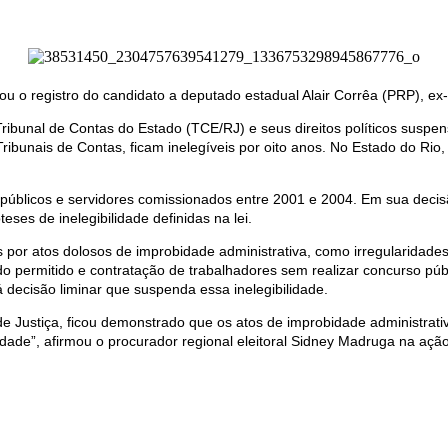
u o registro do candidato a deputado estadual Alair Corrêa (PRP), ex-
ribunal de Contas do Estado (TCE/RJ) e seus direitos políticos suspens
ibunais de Contas, ficam inelegíveis por oito anos. No Estado do Rio
públicos e servidores comissionados entre 2001 e 2004. Em sua decis
ses de inelegibilidade definidas na lei.
por atos dolosos de improbidade administrativa, como irregularidades 
 permitido e contratação de trabalhadores sem realizar concurso públi
á decisão liminar que suspenda essa inelegibilidade.
de Justiça, ficou demonstrado que os atos de improbidade administrat
ilidade”, afirmou o procurador regional eleitoral Sidney Madruga na açã