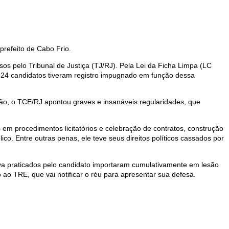
prefeito de Cabo Frio.
os pelo Tribunal de Justiça (TJ/RJ). Pela Lei da Ficha Limpa (LC
, 24 candidatos tiveram registro impugnado em função dessa
ão, o TCE/RJ apontou graves e insanáveis regularidades, que
em procedimentos licitatórios e celebração de contratos, construção
co. Entre outras penas, ele teve seus direitos políticos cassados por
iva praticados pelo candidato importaram cumulativamente em lesão
o ao TRE, que vai notificar o réu para apresentar sua defesa.