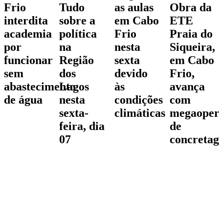
Frio
Tudo
as aulas
Obra da
interdita
sobre a
em Cabo
ETE
academia
política
Frio
Praia do
por
na
nesta
Siqueira,
funcionar
Região
sexta
em Cabo
sem
dos
devido
Frio,
abastecimento
Lagos
às
avança
de água
nesta
condições
com
sexta-
climáticas
megaoper
feira, dia
de
07
concreta