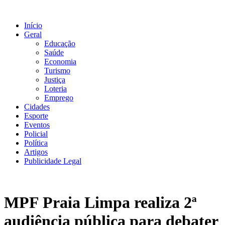
Ir
para
Início
o
Geral
conteúdo
Educação
Saúde
Economia
Turismo
Justiça
Loteria
Emprego
Cidades
Esporte
Eventos
Policial
Política
Artigos
Publicidade Legal
MPF Praia Limpa realiza 2ª
audiência pública para debater