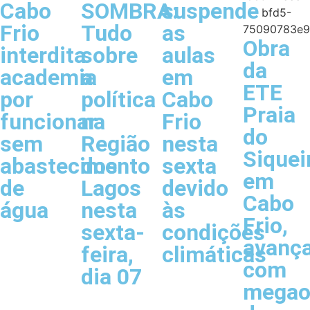
Cabo
SOMBRA:
suspende
Frio
Tudo
as
Obra
interdita
sobre
aulas
da
academia
a
em
ETE
por
política
Cabo
Praia
funcionar
na
Frio
do
sem
Região
nesta
Siquei
abastecimento
dos
sexta
em
de
Lagos
devido
Cabo
água
nesta
às
Frio,
sexta-
condições
avanç
feira,
climáticas
com
dia 07
megao