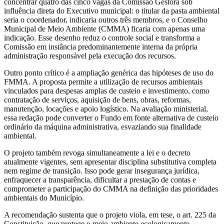
concentrar quatro das cinco vagas da Comissão Gestora sob
influência direta do Executivo municipal: o titular da pasta ambiental
seria o coordenador, indicaria outros três membros, e o Conselho
Municipal de Meio Ambiente (CMMA) ficaria com apenas uma
indicação. Esse desenho reduz o controle social e transforma a
Comissão em instância predominantemente interna da própria
administração responsável pela execução dos recursos.
Outro ponto crítico é a ampliação genérica das hipóteses de uso do
FMMA. A proposta permite a utilização de recursos ambientais
vinculados para despesas amplas de custeio e investimento, como
contratação de serviços, aquisição de bens, obras, reformas,
manutenção, locações e apoio logístico. Na avaliação ministerial,
essa redação pode converter o Fundo em fonte alternativa de custeio
ordinário da máquina administrativa, esvaziando sua finalidade
ambiental.
O projeto também revoga simultaneamente a lei e o decreto
atualmente vigentes, sem apresentar disciplina substitutiva completa
nem regime de transição. Isso pode gerar insegurança jurídica,
enfraquecer a transparência, dificultar a prestação de contas e
comprometer a participação do CMMA na definição das prioridades
ambientais do Município.
A recomendação sustenta que o projeto viola, em tese, o art. 225 da
Constituição, que protege o meio ambiente ecologicamente