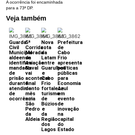
A ocorrência foi encaminhada
para a 73ª DP.
Veja também
Guarda
5ª
Nova
Prefeitura
Civil
Corrida
rota
de
Municipal
Morada
da
Cabo
aldeense
da
Latam
Frio
identifica
Aviação
entre
apresenta
mandado
Naval
Guarulhos
políticas
de
vai
e
públicas
prisão
acontecer
Cabo
para
durante
final
Frio
Economia
atendimento
do
fortalece
Azul
de
mês
turismo
em
ocorrência
em
de
evento
São
Búzios
de
Pedro
e
inovação
da
da
na
Aldeia
Região
capital
dos
do
Lagos
Estado