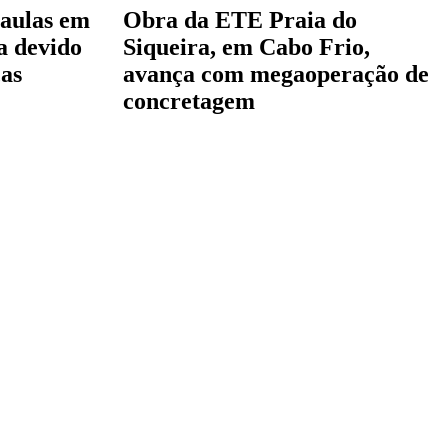
 aulas em
Obra da ETE Praia do
a devido
Siqueira, em Cabo Frio,
cas
avança com megaoperação de
concretagem