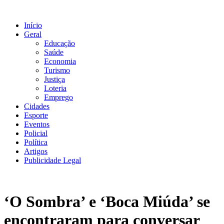
Ir
para
Início
o
Geral
conteúdo
Educação
Saúde
Economia
Turismo
Justiça
Loteria
Emprego
Cidades
Esporte
Eventos
Policial
Política
Artigos
Publicidade Legal
‘O Sombra’ e ‘Boca Miúda’ se
encontraram para conversar