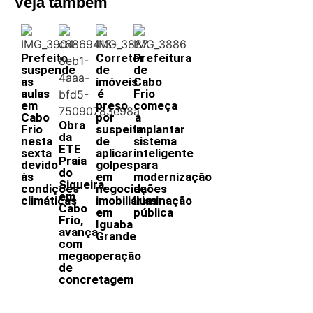
Veja também
Prefeito
Corretor
Prefeitura
suspende
de
de
as
imóveis
Cabo
aulas
é
Frio
em
preso
começa
Cabo
por
a
Obra
Frio
suspeita
implantar
da
nesta
de
sistema
ETE
sexta
aplicar
inteligente
Praia
devido
golpes
para
do
às
em
modernização
Siqueira,
condições
negociações
da
em
climáticas
imobiliárias
iluminação
Cabo
em
pública
Frio,
Iguaba
avança
Grande
com
megaoperação
de
concretagem