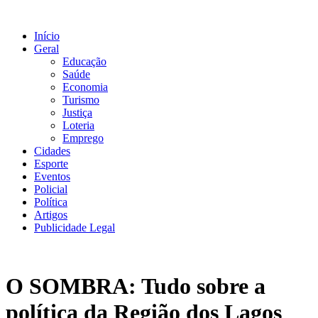
Ir
para
Início
o
Geral
conteúdo
Educação
Saúde
Economia
Turismo
Justiça
Loteria
Emprego
Cidades
Esporte
Eventos
Policial
Política
Artigos
Publicidade Legal
O SOMBRA: Tudo sobre a
política da Região dos Lagos