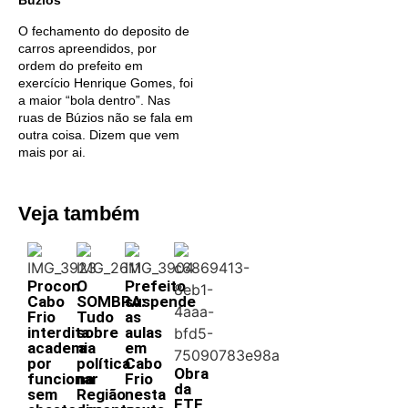
Búzios
O fechamento do deposito de
carros apreendidos, por
ordem do prefeito em
exercício Henrique Gomes, foi
a maior “bola dentro”. Nas
ruas de Búzios não se fala em
outra coisa. Dizem que vem
mais por ai.
Veja também
Procon
O
Prefeito
Cabo
SOMBRA:
suspende
Frio
Tudo
as
interdita
sobre
aulas
academia
a
em
por
política
Cabo
Obra
funcionar
na
Frio
da
sem
Região
nesta
ETE