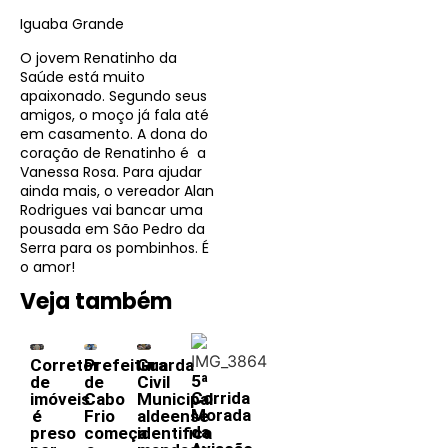
Iguaba Grande
O jovem Renatinho da
Saúde está muito
apaixonado. Segundo seus
amigos, o moço já fala até
em casamento. A dona do
coração de Renatinho é a
Vanessa Rosa. Para ajudar
ainda mais, o vereador Alan
Rodrigues vai bancar uma
pousada em São Pedro da
Serra para os pombinhos. É
o amor!
Veja também
Corretor
Prefeitura
Guarda
5ª
de
de
Civil
Corrida
imóveis
Cabo
Municipal
Morada
é
Frio
aldeense
da
preso
começa
identifica