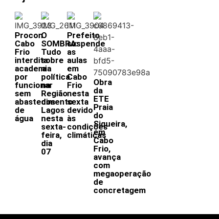
Procon
O
Prefeito
Cabo
SOMBRA:
suspende
Frio
Tudo
as
interdita
sobre
aulas
academia
a
em
por
política
Cabo
Obra
funcionar
na
Frio
da
sem
Região
nesta
ETE
abastecimento
dos
sexta
Praia
de
Lagos
devido
do
água
nesta
às
Siqueira,
sexta-
condições
em
feira,
climáticas
Cabo
dia
Frio,
07
avança
com
megaoperação
de
concretagem