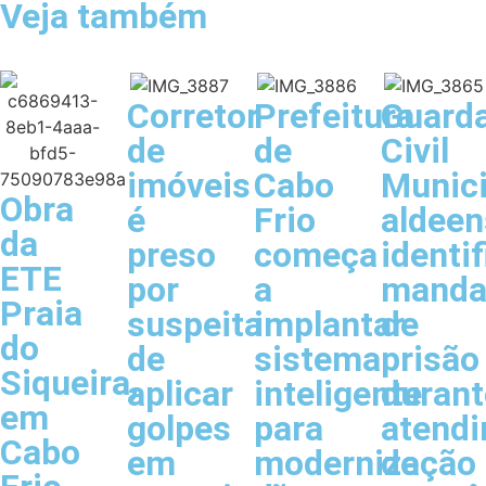
Veja também
Corretor
Prefeitura
Guard
de
de
Civil
imóveis
Cabo
Munici
Obra
é
Frio
aldeen
da
preso
começa
identif
ETE
por
a
manda
Praia
suspeita
implantar
de
do
de
sistema
prisão
Siqueira,
aplicar
inteligente
durant
em
golpes
para
atend
Cabo
em
modernização
de