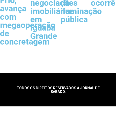
Frio,
negociações
da
ocorrê
avança
imobiliárias
iluminação
com
em
pública
megaoperação
Iguaba
de
Grande
concretagem
TODOS OS DIREITOS RESERVADOS A JORNAL DE
SÁBADO.