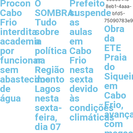
Procon
O
Prefeito
Cabo
SOMBRA:
suspende
Frio
Tudo
as
Obra
interdita
sobre
aulas
da
academia
a
em
ETE
por
política
Cabo
Praia
funcionar
na
Frio
do
sem
Região
nesta
Siquei
abastecimento
dos
sexta
em
de
Lagos
devido
Cabo
água
nesta
às
Frio,
sexta-
condições
avanç
feira,
climáticas
com
dia 07