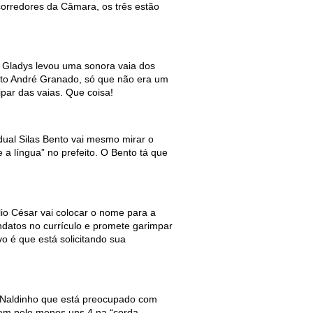
corredores da Câmara, os três estão
a Gladys levou uma sonora vaia dos
eito André Granado, só que não era um
ipar das vaias. Que coisa!
dual Silas Bento vai mesmo mirar o
a língua” no prefeito. O Bento tá que
o César vai colocar o nome para a
andatos no currículo e promete garimpar
vo é que está solicitando sua
 Naldinho que está preocupado com
em pelo menos uns 4 na “corda