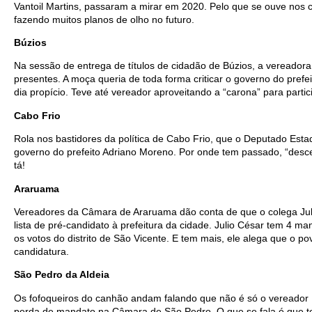
Vantoil Martins, passaram a mirar em 2020. Pelo que se ouve nos 
fazendo muitos planos de olho no futuro.
Búzios
Na sessão de entrega de títulos de cidadão de Búzios, a vereador
presentes. A moça queria de toda forma criticar o governo do pref
dia propício. Teve até vereador aproveitando a “carona” para partic
Cabo Frio
Rola nos bastidores da política de Cabo Frio, que o Deputado Esta
governo do prefeito Adriano Moreno. Por onde tem passado, “desce 
tá!
Araruama
Vereadores da Câmara de Araruama dão conta de que o colega Juli
lista de pré-candidato à prefeitura da cidade. Julio César tem 4 m
os votos do distrito de São Vicente. E tem mais, ele alega que o po
candidatura.
São Pedro da Aldeia
Os fofoqueiros do canhão andam falando que não é só o vereador
perda de mandato na Câmara de São Pedro. O que se fala é que t