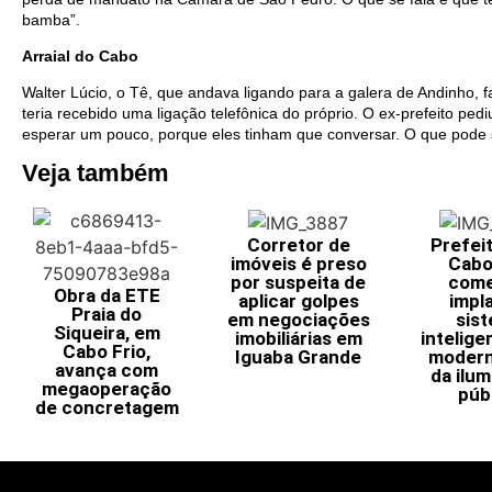
bamba”.
Arraial do Cabo
Walter Lúcio, o Tê, que andava ligando para a galera de Andinho, 
teria recebido uma ligação telefônica do próprio. O ex-prefeito pedi
esperar um pouco, porque eles tinham que conversar. O que pode 
Veja também
Corretor de
Prefei
imóveis é preso
Cabo
por suspeita de
come
Obra da ETE
aplicar golpes
impl
Praia do
em negociações
sis
Siqueira, em
imobiliárias em
intelige
Cabo Frio,
Iguaba Grande
modern
avança com
da ilu
megaoperação
púb
de concretagem