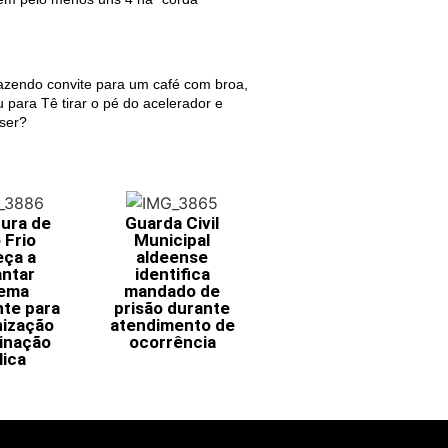
fazendo convite para um café com broa,
u para Tê tirar o pé do acelerador e
ser?
tura de
Guarda Civil
 Frio
Municipal
ça a
aldeense
antar
identifica
tema
mandado de
nte para
prisão durante
ização
atendimento de
minação
ocorrência
lica