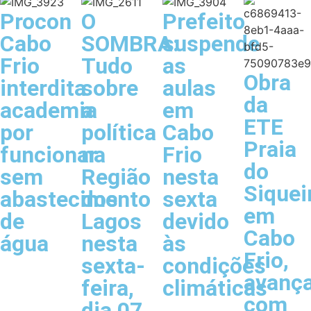
Procon
O
Prefeito
Cabo
SOMBRA:
suspende
Frio
Tudo
as
Obra
interdita
sobre
aulas
da
academia
a
em
ETE
por
política
Cabo
Praia
funcionar
na
Frio
do
sem
Região
nesta
Siquei
abastecimento
dos
sexta
em
de
Lagos
devido
Cabo
água
nesta
às
Frio,
sexta-
condições
avanç
feira,
climáticas
com
dia 07