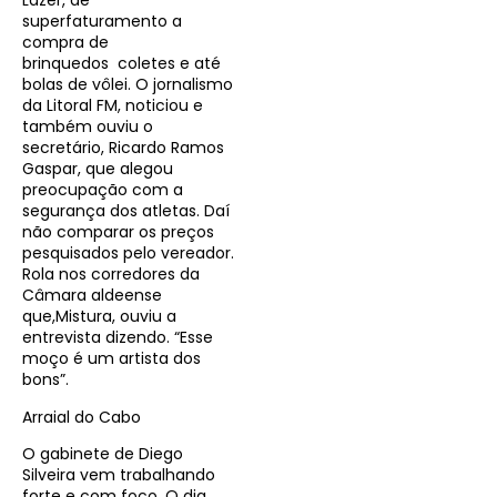
Lazer, de
superfaturamento a
compra de
brinquedos coletes e até
bolas de vôlei. O jornalismo
da Litoral FM, noticiou e
também ouviu o
secretário, Ricardo Ramos
Gaspar, que alegou
preocupação com a
segurança dos atletas. Daí
não comparar os preços
pesquisados pelo vereador.
Rola nos corredores da
Câmara aldeense
que,Mistura, ouviu a
entrevista dizendo. “Esse
moço é um artista dos
bons”.
Arraial do Cabo
O gabinete de Diego
Silveira vem trabalhando
forte e com foco. O dia