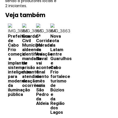
sendo 8 produtores locais e
2 iniciantes.
Veja também
Prefeitura
Guarda
5ª
Nova
de
Civil
Corrida
rota
Cabo
Municipal
Morada
da
Frio
aldeense
da
Latam
começa
identifica
Aviação
entre
a
mandado
Naval
Guarulhos
implantar
de
vai
e
sistema
prisão
acontecer
Cabo
inteligente
durante
final
Frio
para
atendimento
do
fortalece
modernização
de
mês
turismo
da
ocorrência
em
de
iluminação
São
Búzios
pública
Pedro
e
da
da
Aldeia
Região
dos
Lagos