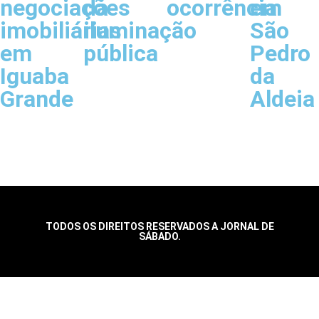
negociações
da
ocorrência
em
imobiliárias
iluminação
São
em
pública
Pedro
Iguaba
da
Grande
Aldeia
TODOS OS DIREITOS RESERVADOS A JORNAL DE
SÁBADO.