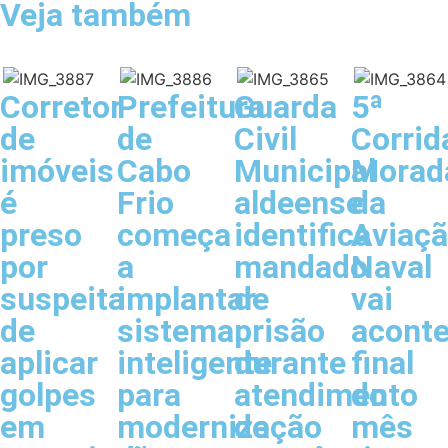
Veja também
Corretor
Prefeitura
Guarda
5ª
de
de
Civil
Corrid
imóveis
Cabo
Municipal
Morad
é
Frio
aldeense
da
preso
começa
identifica
Aviaç
por
a
mandado
Naval
suspeita
implantar
de
vai
de
sistema
prisão
aconte
aplicar
inteligente
durante
final
golpes
para
atendimento
do
em
modernização
de
mês