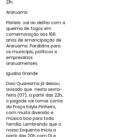
21h.
Araruama
Plateia vai ao delírio com a
queima de fogos em
comemoração aos 166
anos de emancipação de
Araruama. Parabéns para
os municípis, políticos e
empresários
araruamenses.
Iguaba Grande
Davi Quaresma já deixou
avisado que nesta sexta-
feira (07), a partir das 22h,
o pagode vai tomar conta
da Praça Edyla Pinheiro,
com muita diversão e
música boa para toda
família. Lembrando que o
nosso Esquenta inicia a
partir das 20h com Dj e