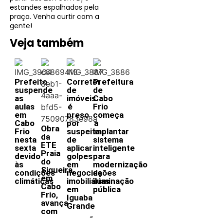
estandes espalhados pela
praça. Venha curtir com a
gente!
Veja também
Prefeito
Corretor
Prefeitura
suspende
de
de
as
imóveis
Cabo
aulas
é
Frio
em
preso
começa
Cabo
por
a
Obra
Frio
suspeita
implantar
da
nesta
de
sistema
ETE
sexta
aplicar
inteligente
Praia
devido
golpes
para
do
às
em
modernização
Siqueira,
condições
negociações
da
em
climáticas
imobiliárias
iluminação
Cabo
em
pública
Frio,
Iguaba
avança
Grande
com