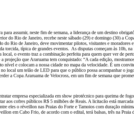
a para assumir, neste fim de semana, a liderança de um destino obriga
ior do Rio de Janeiro, recebe neste sábado (29) e domingo (30) a Copa
do do Rio de Janeiro, deve movimentar pilotos, visitantes e moradores
da torcida, típica de grandes eventos. As disputas começam às 10h, n
cal, o evento traz a combinação perfeita para quem quer ver de perto t
e a projeção que Araruama tem conquistado: “A cada edição, mostramos 
o nível e colocam a nossa cidade no mapa da velocidade. É um convite
alar no local um telão de LED para que o público possa acompanhar o jo
perder a Copa Araruama de Velocross, em um fim de semana que promete
contratar empresa especializada em show pirotécnico para queima de fog
ar aos cofres públicos R$ 5 milhões de Reais. A licitacão está marcada
 entre eles o réveillon nas Praias do Forte e Tamoios com duração mín
veillon em Cabo Frio, de acordo com o edital, terá balsas, três na Pra