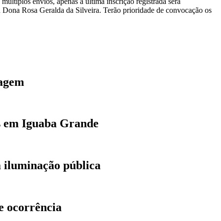
múltiplos envios, apenas a última inscrição registrada será
 Dona Rosa Geralda da Silveira. Terão prioridade de convocação os
tagem
as em Iguaba Grande
a iluminação pública
e ocorrência