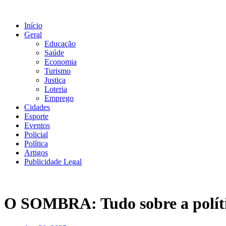
Ir
para
Início
o
Geral
conteúdo
Educação
Saúde
Economia
Turismo
Justiça
Loteria
Emprego
Cidades
Esporte
Eventos
Policial
Política
Artigos
Publicidade Legal
O SOMBRA: Tudo sobre a polític