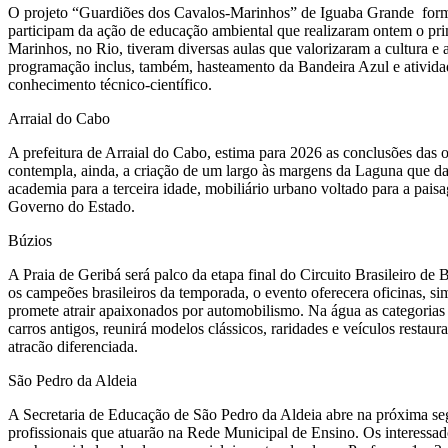
O projeto “Guardiões dos Cavalos-Marinhos” de Iguaba Grande forma 
participam da ação de educação ambiental que realizaram ontem o pr
Marinhos, no Rio, tiveram diversas aulas que valorizaram a cultura 
programação inclus, também, hasteamento da Bandeira Azul e atividade
conhecimento técnico-científico.
Arraial do Cabo
A prefeitura de Arraial do Cabo, estima para 2026 as conclusões das
contempla, ainda, a criação de um largo às margens da Laguna que dar
academia para a terceira idade, mobiliário urbano voltado para a pai
Governo do Estado.
Búzios
A Praia de Geribá será palco da etapa final do Circuito Brasileiro de
os campeões brasileiros da temporada, o evento oferecera oficinas, s
promete atrair apaixonados por automobilismo. Na água as categoria
carros antigos, reunirá modelos clássicos, raridades e veículos resta
atracão diferenciada.
São Pedro da Aldeia
A Secretaria de Educação de São Pedro da Aldeia abre na próxima segu
profissionais que atuarão na Rede Municipal de Ensino. Os interessado