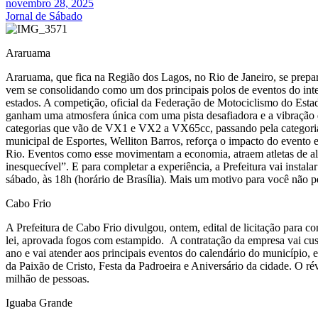
novembro 28, 2025
Jornal de Sábado
Araruama
Araruama, que fica na Região dos Lagos, no Rio de Janeiro, se prepar
vem se consolidando como um dos principais polos de eventos do inter
estados. A competição, oficial da Federação de Motociclismo do Esta
ganham uma atmosfera única com uma pista desafiadora e a vibração 
categorias que vão de VX1 e VX2 a VX65cc, passando pela categoria lo
municipal de Esportes, Welliton Barros, reforça o impacto do evento 
Rio. Eventos como esse movimentam a economia, atraem atletas de alt
inesquecível”. E para completar a experiência, a Prefeitura vai inst
sábado, às 18h (horário de Brasília). Mais um motivo para você não 
Cabo Frio
A Prefeitura de Cabo Frio divulgou, ontem, edital de licitação para 
lei, aprovada fogos com estampido. A contratação da empresa vai cust
ano e vai atender aos principais eventos do calendário do município,
da Paixão de Cristo, Festa da Padroeira e Aniversário da cidade. O ré
milhão de pessoas.
Iguaba Grande