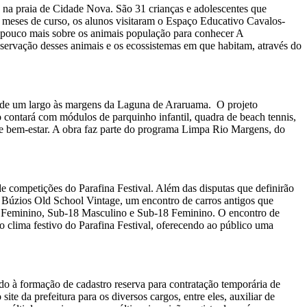
na praia de Cidade Nova. São 31 crianças e adolescentes que
 meses de curso, os alunos visitaram o Espaço Educativo Cavalos-
a pouco mais sobre os animais população para conhecer A
nservação desses animais e os ecossistemas em que habitam, através do
 e de um largo às margens da Laguna de Araruama. O projeto
o contará com módulos de parquinho infantil, quadra de beach tennis,
r e bem-estar. A obra faz parte do programa Limpa Rio Margens, do
de competições do Parafina Festival. Além das disputas que definirão
 o Búzios Old School Vintage, um encontro de carros antigos que
 e Feminino, Sub-18 Masculino e Sub-18 Feminino. O encontro de
o clima festivo do Parafina Festival, oferecendo ao público uma
do à formação de cadastro reserva para contratação temporária de
e da prefeitura para os diversos cargos, entre eles, auxiliar de