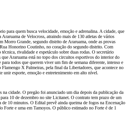
tório para quem busca velocidade, emoção e adrenalina. A cidade, que
 Araruama de Velocross, atraindo mais de 130 atletas de vários
 em Morro Grande, segundo distrito de Araruama, onde as provas
a Rua Honorino Coutinho, no coração do segundo distrito. Com
écnica, rivalidade e espetáculo sobre duas rodas. O secretário
que Araruama está no topo dos circuitos esportivos do interior do
 para todos que querem viver um fim de semana diferente, intenso e
go Flamengo X Palmeiras, pela final da Libertadores, que acontece no
 unir esporte, emoção e entretenimento em alto nível.
os na cidade. O pregão foi anunciado um dia depois da publicação da
 para 10 de dezembro no site Licitanet. O contrato tem prazo de um
ima de 10 minutos. O Edital prevê ainda queima de fogos na Encenação
ia do Forte e uma em Tamoyos. O público estimado no Forte é de 1