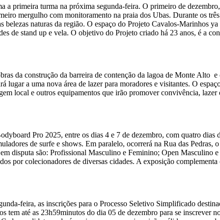
a primeira turma na próxima segunda-feira. O primeiro de dezembro, 
imeiro mergulho com monitoramento na praia dos Ubas. Durante os três
e as belezas naturas da região. O espaço do Projeto Cavalos-Marinhos y
s de stand up e vela. O objetivo do Projeto criado há 23 anos, é a co
 obras da construção da barreira de contenção da lagoa de Monte Alto
á lugar a uma nova área de lazer para moradores e visitantes. O espaç
sagem local e outros equipamentos que irão promover convivência, laze
 Bodyboard Pro 2025, entre os dias 4 e 7 de dezembro, com quatro dias 
imuladores de surfe e shows. Em paralelo, ocorrerá na Rua das Pedras,
s em disputa são: Profissional Masculino e Feminino; Open Masculino
urados por colecionadores de diversas cidades. A exposição complementa 
nda-feira, as inscrições para o Processo Seletivo Simplificado destina
s tem até as 23h59minutos do dia 05 de dezembro para se inscrever no sit