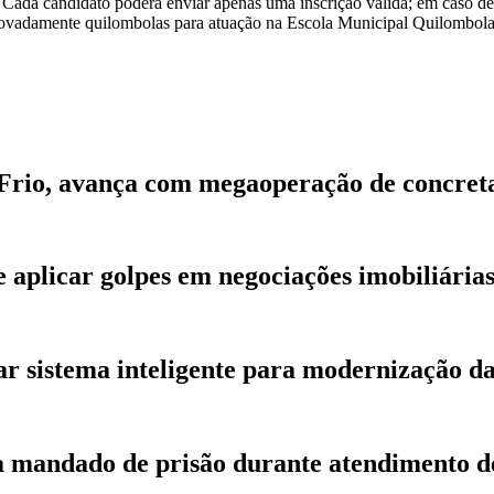
. Cada candidato poderá enviar apenas uma inscrição válida; em caso de 
provadamente quilombolas para atuação na Escola Municipal Quilombola
 Frio, avança com megaoperação de concre
de aplicar golpes em negociações imobiliári
r sistema inteligente para modernização d
ca mandado de prisão durante atendimento d