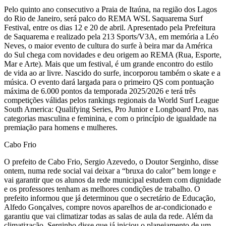
Pelo quinto ano consecutivo a Praia de Itaúna, na região dos Lagos
do Rio de Janeiro, será palco do REMA WSL Saquarema Surf
Festival, entre os dias 12 e 20 de abril. Apresentado pela Prefeitura
de Saquarema e realizado pela 213 Sports/V3A, em memória a Léo
Neves, o maior evento de cultura do surfe à beira mar da América
do Sul chega com novidades e deu origem ao REMA (Rua, Esporte,
Mar e Arte). Mais que um festival, é um grande encontro do estilo
de vida ao ar livre. Nascido do surfe, incorporou também o skate e a
música. O evento dará largada para o primeiro QS com pontuação
máxima de 6.000 pontos da temporada 2025/2026 e terá três
competições válidas pelos rankings regionais da World Surf League
South America: Qualifying Series, Pro Junior e Longboard Pro, nas
categorias masculina e feminina, e com o princípio de igualdade na
premiação para homens e mulheres.
Cabo Frio
O prefeito de Cabo Frio, Sergio Azevedo, o Doutor Serginho, disse
ontem, numa rede social vai deixar a “bruxa do calor” bem longe e
vai garantir que os alunos da rede municipal estudem com dignidade
e os professores tenham as melhores condições de trabalho. O
prefeito informou que já determinou que o secretário de Educação,
Alfedo Gonçalves, compre novos aparelhos de ar-condicionado e
garantiu que vai climatizar todas as salas de aula da rede. Além da
climatização, Serginho disse que já iniciou o planejamento de um