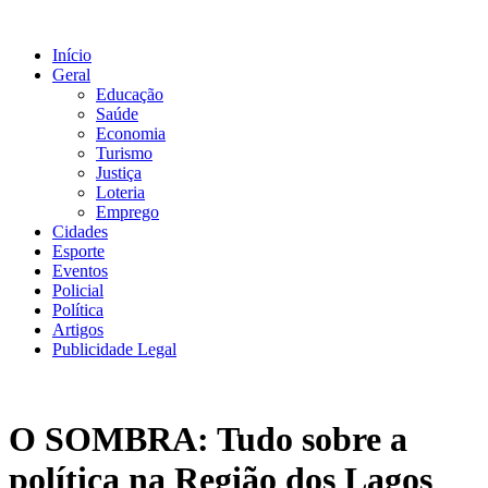
Ir
para
Início
o
Geral
conteúdo
Educação
Saúde
Economia
Turismo
Justiça
Loteria
Emprego
Cidades
Esporte
Eventos
Policial
Política
Artigos
Publicidade Legal
O SOMBRA: Tudo sobre a
política na Região dos Lagos