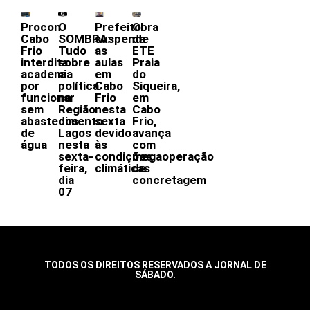
Procon
O
Prefeito
Obra
Cabo
SOMBRA:
suspende
da
Frio
Tudo
as
ETE
interdita
sobre
aulas
Praia
academia
a
em
do
por
política
Cabo
Siqueira,
funcionar
na
Frio
em
sem
Região
nesta
Cabo
abastecimento
dos
sexta
Frio,
de
Lagos
devido
avança
água
nesta
às
com
sexta-
condições
megaoperação
feira,
climáticas
de
dia
concretagem
07
TODOS OS DIREITOS RESERVADOS A JORNAL DE
SÁBADO.