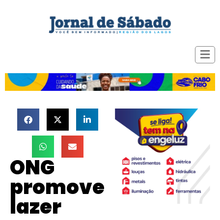
ONG
promove
lazer