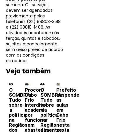
semana. Os serviços
devem ser agendados
previamente pelos
telefones (22) 98803-3518
e (22) 98818-1408. As
atividades acontecem às
terças, quintas e sábados,
sujeitas a cancelamento
sem aviso prévio de acordo
com as condições
climáticas.
Veja também
O
Procon
O
Prefeito
SOMBRA:
Cabo
SOMBRA:
suspende
Tudo
Frio
Tudo
as
sobre
interdita
sobre
aulas
a
academia
a
em
política
por
política
Cabo
na
funcionar
na
Frio
Região
sem
Região
nesta
dos
abastecimento
dos
sexta