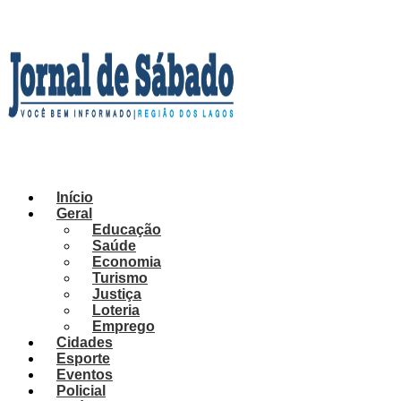
Ir
para
o
conteúdo
Início
Geral
Educação
Saúde
Economia
Turismo
Justiça
Loteria
Emprego
Cidades
Esporte
Eventos
Policial