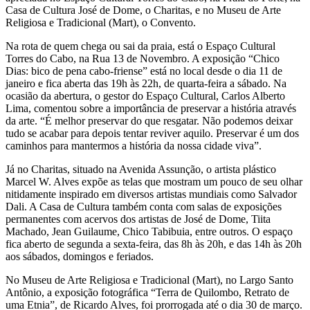
Casa de Cultura José de Dome, o Charitas, e no Museu de Arte
Religiosa e Tradicional (Mart), o Convento.
Na rota de quem chega ou sai da praia, está o Espaço Cultural
Torres do Cabo, na Rua 13 de Novembro. A exposição “Chico
Dias: bico de pena cabo-friense” está no local desde o dia 11 de
janeiro e fica aberta das 19h às 22h, de quarta-feira a sábado. Na
ocasião da abertura, o gestor do Espaço Cultural, Carlos Alberto
Lima, comentou sobre a importância de preservar a história através
da arte. “É melhor preservar do que resgatar. Não podemos deixar
tudo se acabar para depois tentar reviver aquilo. Preservar é um dos
caminhos para mantermos a história da nossa cidade viva”.
Já no Charitas, situado na Avenida Assunção, o artista plástico
Marcel W. Alves expõe as telas que mostram um pouco de seu olhar
nitidamente inspirado em diversos artistas mundiais como Salvador
Dali. A Casa de Cultura também conta com salas de exposições
permanentes com acervos dos artistas de José de Dome, Tiita
Machado, Jean Guilaume, Chico Tabibuia, entre outros. O espaço
fica aberto de segunda a sexta-feira, das 8h às 20h, e das 14h às 20h
aos sábados, domingos e feriados.
No Museu de Arte Religiosa e Tradicional (Mart), no Largo Santo
Antônio, a exposição fotográfica “Terra de Quilombo, Retrato de
uma Etnia”, de Ricardo Alves, foi prorrogada até o dia 30 de março.