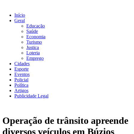
Ir
para
Início
o
Geral
conteúdo
Educação
Saúde
Economia
Turismo
Justiça
Loteria
Emprego
Cidades
Esporte
Eventos
Policial
Política
Artigos
Publicidade Legal
Operação de trânsito apreende
diversos veículos em Búzios