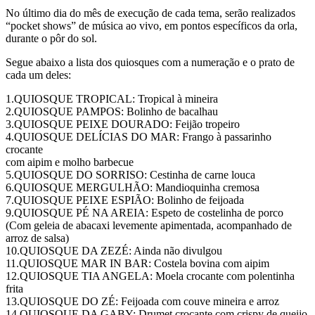
No último dia do mês de execução de cada tema, serão realizados
“pocket shows” de música ao vivo, em pontos específicos da orla,
durante o pôr do sol.
Segue abaixo a lista dos quiosques com a numeração e o prato de
cada um deles:
1.QUIOSQUE TROPICAL: Tropical à mineira
2.QUIOSQUE PAMPOS: Bolinho de bacalhau
3.QUIOSQUE PEIXE DOURADO: Feijão tropeiro
4.QUIOSQUE DELÍCIAS DO MAR: Frango à passarinho
crocante
com aipim e molho barbecue
5.QUIOSQUE DO SORRISO: Cestinha de carne louca
6.QUIOSQUE MERGULHÃO: Mandioquinha cremosa
7.QUIOSQUE PEIXE ESPIÃO: Bolinho de feijoada
9.QUIOSQUE PÉ NA AREIA: Espeto de costelinha de porco
(Com geleia de abacaxi levemente apimentada, acompanhado de
arroz de salsa)
10.QUIOSQUE DA ZEZÉ: Ainda não divulgou
11.QUIOSQUE MAR IN BAR: Costela bovina com aipim
12.QUIOSQUE TIA ANGELA: Moela crocante com polentinha
frita
13.QUIOSQUE DO ZÉ: Feijoada com couve mineira e arroz
14.QUIOSQUE DA GABY: Drumet crocante com crispy de queijo