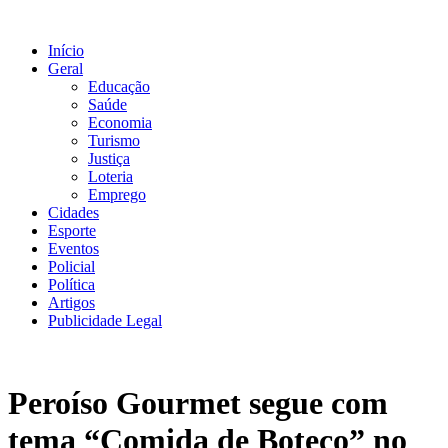
Ir
para
Início
o
Geral
conteúdo
Educação
Saúde
Economia
Turismo
Justiça
Loteria
Emprego
Cidades
Esporte
Eventos
Policial
Política
Artigos
Publicidade Legal
Peroíso Gourmet segue com
tema “Comida de Boteco” no