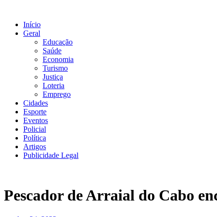
Ir
para
Início
o
Geral
conteúdo
Educação
Saúde
Economia
Turismo
Justiça
Loteria
Emprego
Cidades
Esporte
Eventos
Policial
Política
Artigos
Publicidade Legal
Pescador de Arraial do Cabo en