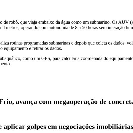
po de robô, que viaja embaixo da água como um submarino. Os AUV (
 mil metros, operando com autonomia de 8 a 50 horas sem interação h
ealiza rotinas programadas submarinas e depois que coleta os dados, vol
 o equipamento e retirar os dados.
ubaquático, como um GPS, para calcular a coordenada do equipamento
mento.
 Frio, avança com megaoperação de concre
de aplicar golpes em negociações imobiliári