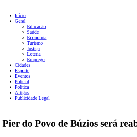
Ir
para
Início
o
Geral
conteúdo
Educação
Saúde
Economia
Turismo
Justiça
Loteria
Emprego
Cidades
Esporte
Eventos
Policial
Política
Artigos
Publicidade Legal
Pier do Povo de Búzios será reab