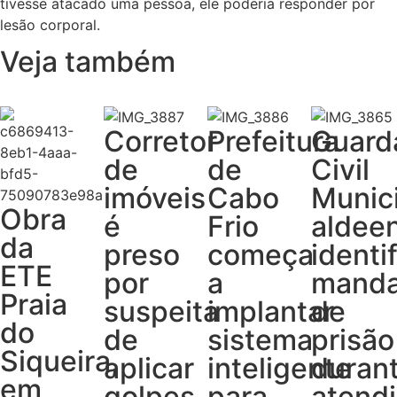
tivesse atacado uma pessoa, ele poderia responder por
lesão corporal.
Veja também
Corretor
Prefeitura
Guard
de
de
Civil
imóveis
Cabo
Munic
Obra
é
Frio
aldee
da
preso
começa
identi
ETE
por
a
mand
Praia
suspeita
implantar
de
do
de
sistema
prisão
Siqueira,
aplicar
inteligente
duran
em
golpes
para
atend