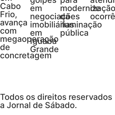
Cabo
em
modernizaçã
de
Frio,
negociações
da
ocorrê
avança
imobiliárias
iluminação
com
em
pública
megaoperação
Iguaba
de
Grande
concretagem
Todos os direitos reservados
a Jornal de Sábado.