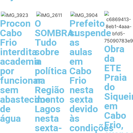
Procon
O
Prefeito
Cabo
SOMBRA:
suspende
Frio
Tudo
as
Obra
interdita
sobre
aulas
da
academia
a
em
ETE
por
política
Cabo
Praia
funcionar
na
Frio
do
sem
Região
nesta
Siquei
abastecimento
dos
sexta
em
de
Lagos
devido
Cabo
água
nesta
às
Frio,
sexta-
condições