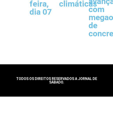
avanç
feira,
climáticas
com
dia 07
megao
de
concr
TODOS OS DIREITOS RESERVADOS A JORNAL DE
SÁBADO.