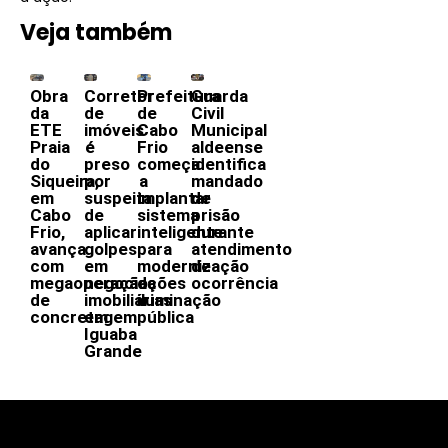
Veja também
Obra
Corretor
Prefeitura
Guarda
da
de
de
Civil
ETE
imóveis
Cabo
Municipal
Praia
é
Frio
aldeense
do
preso
começa
identifica
Siqueira,
por
a
mandado
em
suspeita
implantar
de
Cabo
de
sistema
prisão
Frio,
aplicar
inteligente
durante
avança
golpes
para
atendimento
com
em
modernização
de
megaoperação
negociações
da
ocorrência
de
imobiliárias
iluminação
concretagem
em
pública
Iguaba
Grande