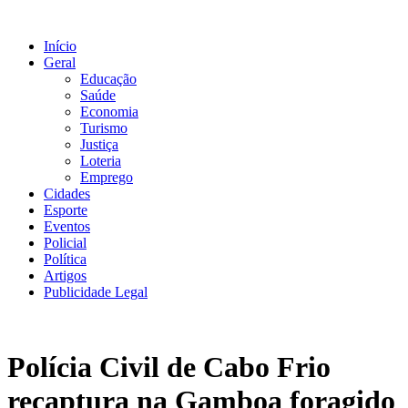
Ir
para
Início
o
Geral
conteúdo
Educação
Saúde
Economia
Turismo
Justiça
Loteria
Emprego
Cidades
Esporte
Eventos
Policial
Política
Artigos
Publicidade Legal
Polícia Civil de Cabo Frio
recaptura na Gamboa foragido