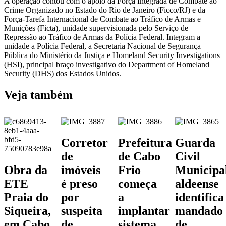
A operação contou com o apoio da Força Integrada de Combate ao
Crime Organizado no Estado do Rio de Janeiro (Ficco/RJ) e da
Força-Tarefa Internacional de Combate ao Tráfico de Armas e
Munições (Ficta), unidade supervisionada pelo Serviço de
Repressão ao Tráfico de Armas da Polícia Federal. Integram a
unidade a Polícia Federal, a Secretaria Nacional de Segurança
Pública do Ministério da Justiça e Homeland Security Investigations
(HSI), principal braço investigativo do Department of Homeland
Security (DHS) dos Estados Unidos.
Veja também
Corretor
Prefeitura
Guarda
de
de Cabo
Civil
Obra da
imóveis
Frio
Municipa
ETE
é preso
começa
aldeense
Praia do
por
a
identifica
Siqueira,
suspeita
implantar
mandado
em Cabo
de
sistema
de