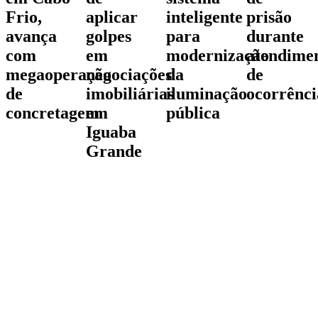
Frio,
aplicar
inteligente
prisão
avança
golpes
para
durante
com
em
modernização
atendime
megaoperação
negociações
da
de
de
imobiliárias
iluminação
ocorrênci
concretagem
em
pública
Iguaba
Grande