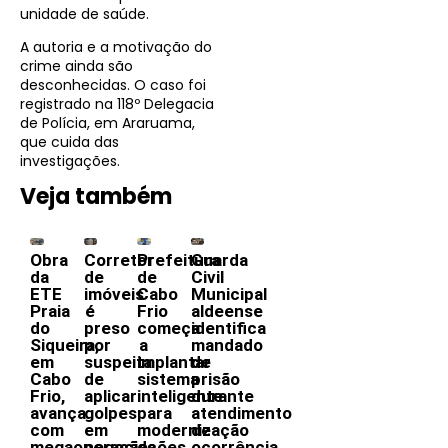
unidade de saúde.
A autoria e a motivação do
crime ainda são
desconhecidas. O caso foi
registrado na 118º Delegacia
de Polícia, em Araruama,
que cuida das
investigações.
Veja também
Obra
Corretor
Prefeitura
Guarda
da
de
de
Civil
ETE
imóveis
Cabo
Municipal
Praia
é
Frio
aldeense
do
preso
começa
identifica
Siqueira,
por
a
mandado
em
suspeita
implantar
de
Cabo
de
sistema
prisão
Frio,
aplicar
inteligente
durante
avança
golpes
para
atendimento
com
em
modernização
de
megaoperação
negociações
da
ocorrência