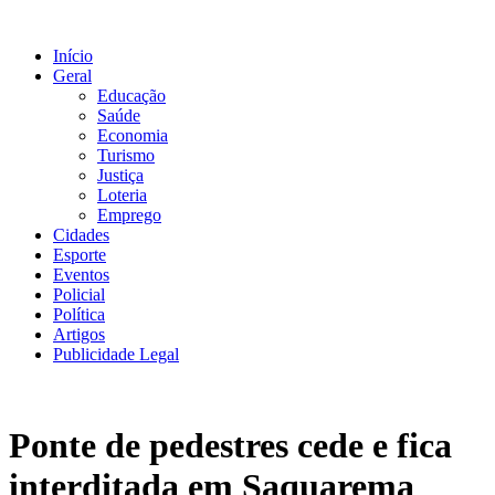
Ir
para
Início
o
Geral
conteúdo
Educação
Saúde
Economia
Turismo
Justiça
Loteria
Emprego
Cidades
Esporte
Eventos
Policial
Política
Artigos
Publicidade Legal
Ponte de pedestres cede e fica
interditada em Saquarema