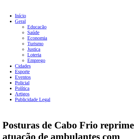
Ir
para
Início
o
Geral
conteúdo
Educação
Saúde
Economia
Turismo
Justiça
Loteria
Emprego
Cidades
Esporte
Eventos
Policial
Política
Artigos
Publicidade Legal
Posturas de Cabo Frio reprime
atuação de ambulantes com