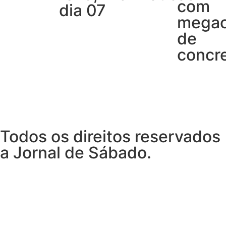
com
dia 07
megao
de
concr
Todos os direitos reservados
a Jornal de Sábado.