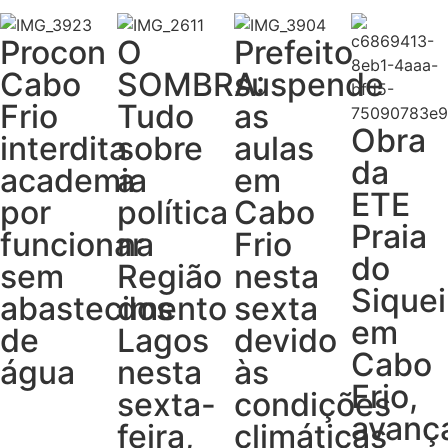
Procon
O
Prefeito
Cabo
SOMBRA:
suspende
Frio
Tudo
as
Obra
interdita
sobre
aulas
da
academia
a
em
ETE
por
política
Cabo
Praia
funcionar
na
Frio
do
sem
Região
nesta
Siquei
abastecimento
dos
sexta
em
de
Lagos
devido
Cabo
água
nesta
às
Frio,
sexta-
condições
avanç
feira,
climáticas