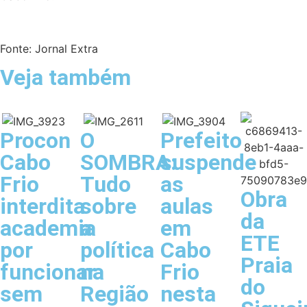
Fonte: Jornal Extra
Veja também
Procon
O
Prefeito
Cabo
SOMBRA:
suspende
Frio
Tudo
as
Obra
interdita
sobre
aulas
da
academia
a
em
ETE
por
política
Cabo
Praia
funcionar
na
Frio
do
sem
Região
nesta