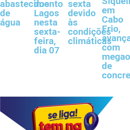
Siquei
abastecimento
dos
sexta
em
de
Lagos
devido
Cabo
água
nesta
às
Frio,
sexta-
condições
avanç
feira,
climáticas
com
dia 07
megao
de
concr