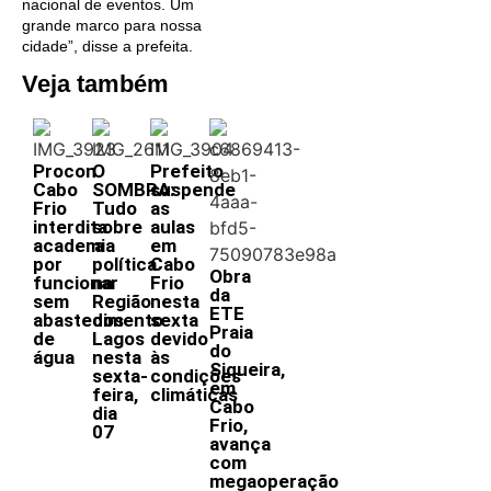
nacional de eventos. Um
grande marco para nossa
cidade”, disse a prefeita.
Veja também
Procon
O
Prefeito
Cabo
SOMBRA:
suspende
Frio
Tudo
as
interdita
sobre
aulas
academia
a
em
por
política
Cabo
Obra
funcionar
na
Frio
da
sem
Região
nesta
ETE
abastecimento
dos
sexta
Praia
de
Lagos
devido
do
água
nesta
às
Siqueira,
sexta-
condições
em
feira,
climáticas
Cabo
dia
Frio,
07
avança
com
megaoperação