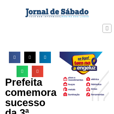
Prefeita
comemora
sucesso
da 3ª