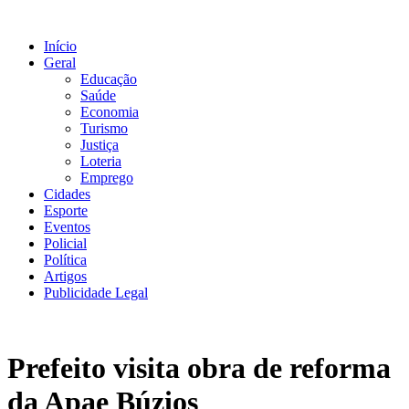
Ir
para
Início
o
Geral
conteúdo
Educação
Saúde
Economia
Turismo
Justiça
Loteria
Emprego
Cidades
Esporte
Eventos
Policial
Política
Artigos
Publicidade Legal
Prefeito visita obra de reforma
da Apae Búzios