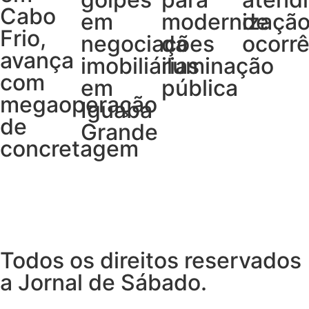
Cabo
em
modernizaçã
de
Frio,
negociações
da
ocorrê
avança
imobiliárias
iluminação
com
em
pública
megaoperação
Iguaba
de
Grande
concretagem
Todos os direitos reservados
a Jornal de Sábado.