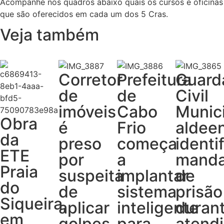
Acompanhe nos quadros abaixo quais os cursos e oficinas
que são oferecidos em cada um dos 5 Cras.
Veja também
Corretor
Prefeitura
Guard
de
de
Civil
imóveis
Cabo
Munic
Obra
é
Frio
aldee
da
preso
começa
identi
ETE
por
a
mand
Praia
suspeita
implantar
de
do
de
sistema
prisão
Siqueira,
aplicar
inteligente
duran
em
golpes
para
atend