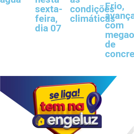
Frio,
sexta-
condições
avanç
feira,
climáticas
com
dia 07
megao
de
concr