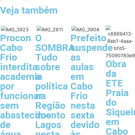
Veja também
Procon
O
Prefeito
Cabo
SOMBRA:
suspende
Frio
Tudo
as
Obra
interdita
sobre
aulas
da
academia
a
em
ETE
por
política
Cabo
Praia
funcionar
na
Frio
do
sem
Região
nesta
Siquei
abastecimento
dos
sexta
em
de
Lagos
devido
Cabo
água
nesta
às