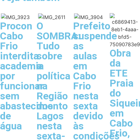
Procon
O
Prefeito
Cabo
SOMBRA:
suspende
Frio
Tudo
as
Obra
interdita
sobre
aulas
da
academia
a
em
ETE
por
política
Cabo
Praia
funcionar
na
Frio
do
sem
Região
nesta
Siquei
abastecimento
dos
sexta
em
de
Lagos
devido
Cabo
água
nesta
às
Frio,
sexta-
condições