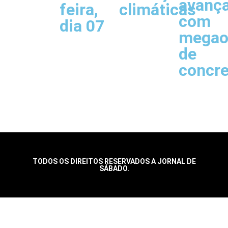
avanç
feira,
climáticas
com
dia 07
megao
de
concr
TODOS OS DIREITOS RESERVADOS A JORNAL DE
SÁBADO.