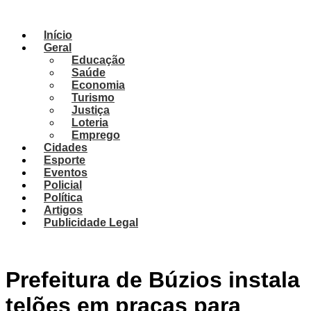
Ir
para
Início
o
Geral
conteúdo
Educação
Saúde
Economia
Turismo
Justiça
Loteria
Emprego
Cidades
Esporte
Eventos
Policial
Política
Artigos
Publicidade Legal
Prefeitura de Búzios instala
telões em praças para