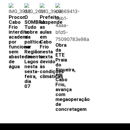
Procon
O
Prefeito
Cabo
SOMBRA:
suspende
Frio
Tudo
as
interdita
sobre
aulas
academia
a
em
por
política
Cabo
Obra
funcionar
na
Frio
da
sem
Região
nesta
ETE
abastecimento
dos
sexta
Praia
de
Lagos
devido
do
água
nesta
às
Siqueira,
sexta-
condições
em
feira,
climáticas
Cabo
dia
Frio,
07
avança
com
megaoperação
de
concretagem